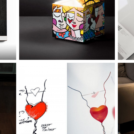
ùrùkù
tafellamp cuboluce, maar dan wel in een speciaal
tafella
 € 337,-
jasje van kunstenaar britto | € 195,-
tafellamp one from the heart
 tray
tafellamp one from the heart van ingo maurer | €
 € 299,-
bijze
550,-