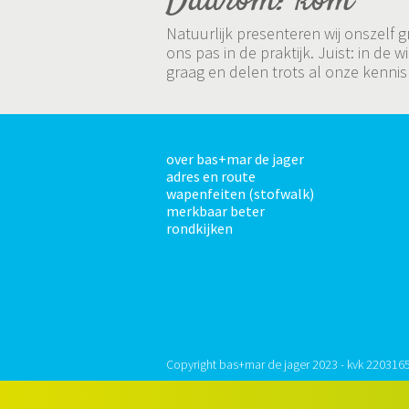
Daarom: kom
Natuurlijk presenteren wij onszelf
ons pas in de praktijk. Juist: in 
graag en delen trots al onze kennis
over bas+mar de jager
adres en route
wapenfeiten (stofwalk)
merkbaar beter
rondkijken
Copyright bas+mar de jager 2023 - kvk 220316