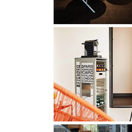
bordbar_tr
de bordbar_trolley van bordbar | vanaf €