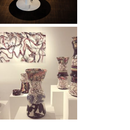
keramiek
ek van ellen pattenier en jan van lokhorst |
prijs op aanvraag