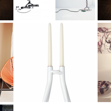
olley
Kandelaar Abbracciaio
kerami
 1.330,-
kandelaar abbracciaio van kartell | € 171,-