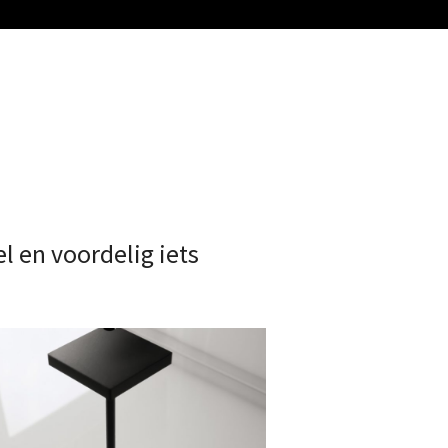
 en voordelig iets
tafellamp liberty light