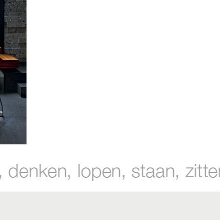
y flip
| € 747,-