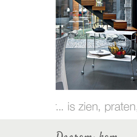
trolle
de trolley flip van kartell 