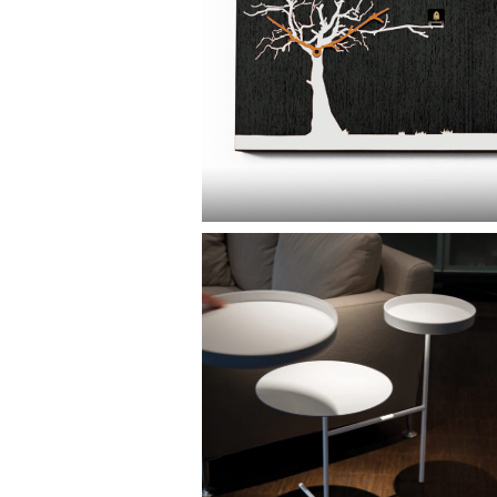
klok cùc
klok cùcùrùkù van dankjedekoekoek |
bijzettafel double
bijzettafel double tray van radius design |