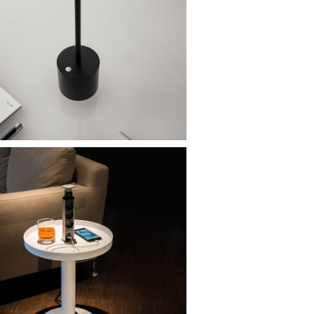
mp liberty light van absolut – radius design |
€ 95,-
bijzettafel kabellarasa
ttafel kabellarasa van radius design | € 298,-