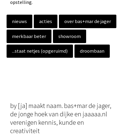
opstelling.
nieuws
acties
over bas+mar de jager
merkbaar beter
showroom
...staat netjes (opgeruimd)
droombaan
by [ja] maakt naam. bas+mar de jager,
de jonge hoek van dijke en jaaaaa.nl
verenigen kennis, kunde en
creativiteit