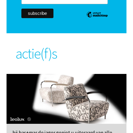
actie(f)s
bij bas+mar de jager geniet u uiteraard van alle