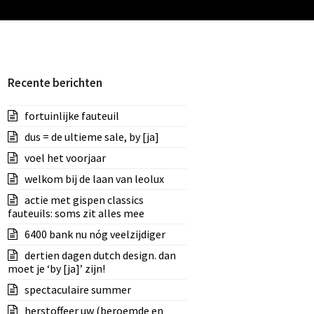
Recente berichten
fortuinlijke fauteuil
dus = de ultieme sale, by [ja]
voel het voorjaar
welkom bij de laan van leolux
actie met gispen classics
fauteuils: soms zit alles mee
6400 bank nu nóg veelzijdiger
dertien dagen dutch design. dan
moet je ‘by [ja]’ zijn!
spectaculaire summer
herstoffeer uw (beroemde en