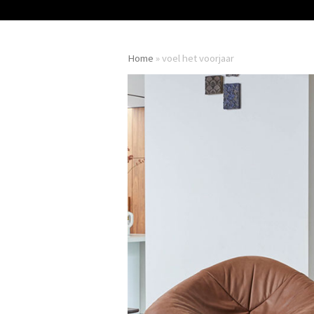
Home
»
voel het voorjaar