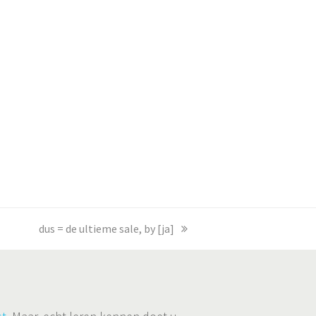
next
dus = de ultieme sale, by [ja]
post: