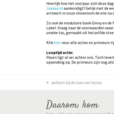
Heerlijk hoe het voorjaar zich deze da
Jaaaaa.nl
aankondigt! Gelijk met de ee
arriveert in onze showroom de ene na 
Zo ook de modulaire bank Ginny en de f
Label. Vraag naar de voorwaarden waa
unieke tas, gemaakt uit hetzelfde stoer
Klik
hier
voor alle acties en primeurs 
Looptijd actie:
Pasen ligt al ver achter ons. Toch lev
opwinding op. De primeurs zijn nog alt
previous
welkom bij de laan van leolux
post:
Daarom: kom