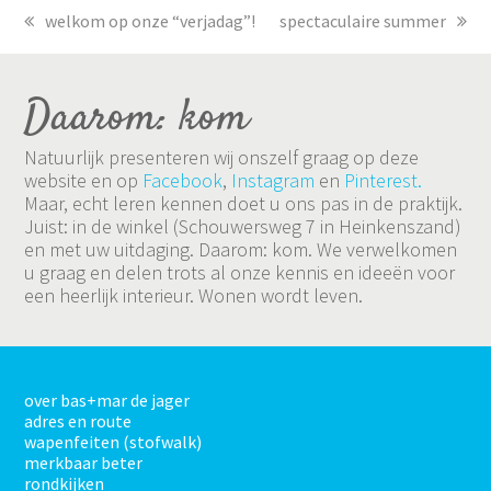
previous
welkom op onze “verjadag”!
next
spectaculaire summer
post:
post:
Daarom: kom
Natuurlijk presenteren wij onszelf graag op deze
website en op
Facebook
,
Instagram
en
Pinterest.
Maar, echt leren kennen doet u ons pas in de praktijk.
Juist: in de winkel (Schouwersweg 7 in Heinkenszand)
en met uw uitdaging. Daarom: kom. We verwelkomen
u graag en delen trots al onze kennis en ideeën voor
een heerlijk interieur. Wonen wordt leven.
over bas+mar de jager
adres en route
wapenfeiten (stofwalk)
merkbaar beter
rondkijken