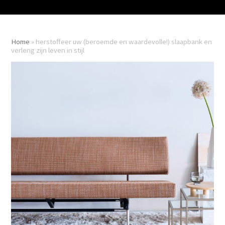
Home
»
herstoffeer uw (beroemde en waardevolle!) slaapbank en
verleng zijn leven in stijl