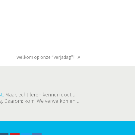
next
welkom op onze “verjadag”!
post:
t.
Maar, echt leren kennen doet u
ging. Daarom: kom. We verwelkomen u