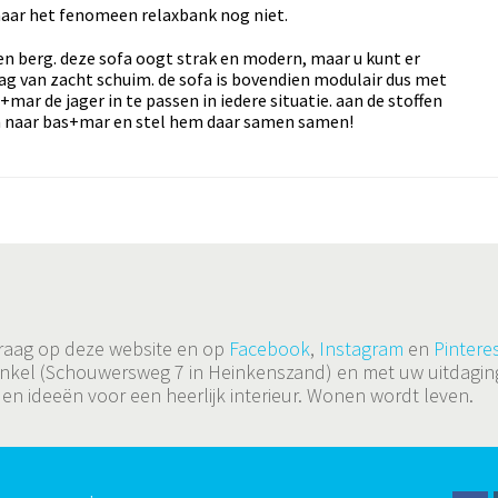
maar het fenomeen relaxbank nog niet.
n berg. deze sofa oogt strak en modern, maar u kunt er
aag van zacht schuim. de sofa is bovendien modulair dus met
mar de jager in te passen in iedere situatie. aan de stoffen
om naar bas+mar en stel hem daar samen samen!
 graag op deze website en op
Facebook
,
Instagram
en
Pinteres
de winkel (Schouwersweg 7 in Heinkenszand) en met uw uitda
 en ideeën voor een heerlijk interieur. Wonen wordt leven.