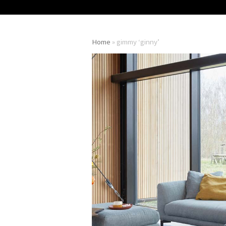
Home
»
gimmy ‘ginny’