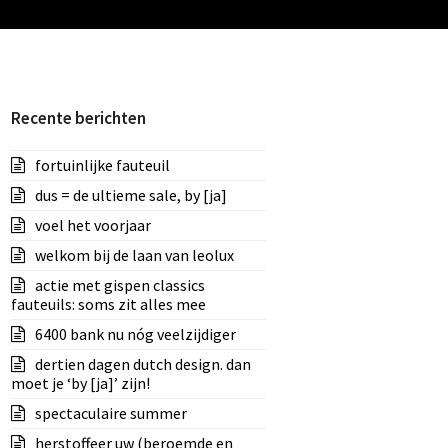
Recente berichten
fortuinlijke fauteuil
dus = de ultieme sale, by [ja]
voel het voorjaar
welkom bij de laan van leolux
actie met gispen classics
fauteuils: soms zit alles mee
6400 bank nu nóg veelzijdiger
dertien dagen dutch design. dan
moet je ‘by [ja]’ zijn!
spectaculaire summer
herstoffeer uw (beroemde en