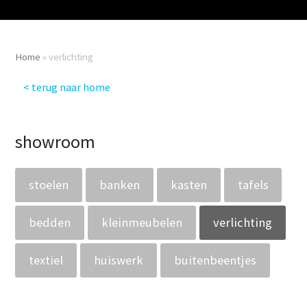
Home
»
verlichting
< terug naar home
showroom
stoelen
banken
kasten
tafels
bedden
kleinmeubelen
verlichting
textiel
huiswerk
buitenbeentjes