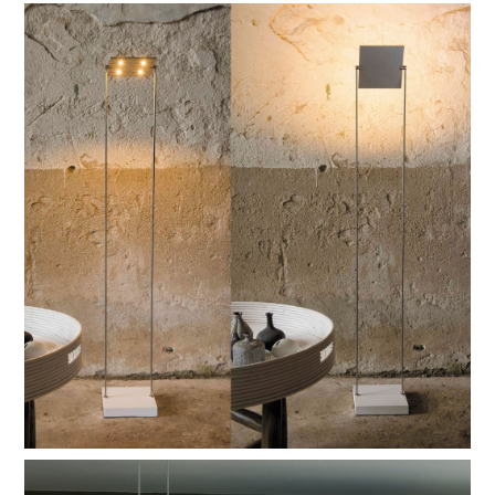
pixel
de vloerlamp staat aan de basis van de succesvolle pixel-lijn.
subtiel design met onvermoed talent. met standaard 1.20
meter of met extra lengte op 1.65 meter het grootste
hoogstandje. In het draaibare verlichtingsplaatje schijnt de
nieuwste generatie led.