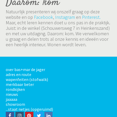
Daarom: kom
Natuurlijk presenteren wij onszelf graag op deze
website en op
Facebook
,
Instagram
en
Pinterest.
Maar, echt leren kennen doet u ons pas in de praktijk.
Juist: in de winkel (Schouwersweg 7 in Heinkenszand)
en met uw uitdaging. Daarom: kom. We verwelkomen
u graag en delen trots al onze kennis en ideeën voor
een heerlijk interieur. Wonen wordt leven.
over bas+mar de jager
adres en route
wapenfeiten (stofwalk)
merkbaar beter
rondkijken
nieuws
jaaaaa
showroom
...staat netjes (opgeruimd)
F
I
P
T
L