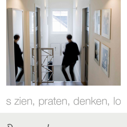
pixel wand basic
een krachtpatser op de vierkante centimeter. altijd op de
achtergrond, maar niet om onopvallend te blijven. met zijn
lichtbron van 4 led’s tekent pixel voor een sfeervol resultaat in
verschillende ruimten. mooi om een hoek of object uit te
lichten.