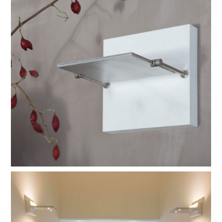
pixel
de meest speelse uit de pixel-familie. up of down… de
draaibare wandlamp is flexibiliteit ten top en daarmee overal
inzetbaar als verlichting voor een hoekje, een heel speciaal
plekje of – in serie – een warme lichtbron op rij.