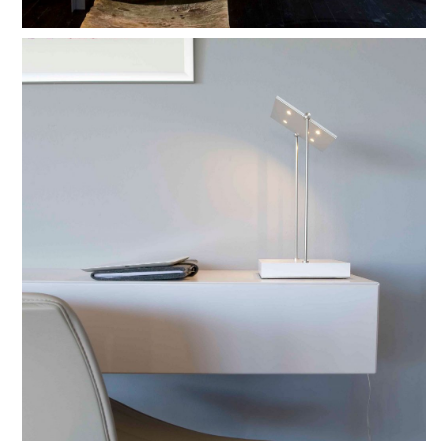
pixel bureau
zo rank en toch zo veel power… minimalistische vormgeving
gecombineerd met grote krachten. Daarmee is de pixel bureau
net zo’n geweldenaar op verlichtingsgebied als de overige
leden van de pixel-familie. de voet is er in wit, grijs, wengé en
zwart.