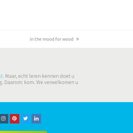
next
in the mood for wood
post:
t.
Maar, echt leren kennen doet u
ging. Daarom: kom. We verwelkomen u
I
P
T
L
n
i
w
i