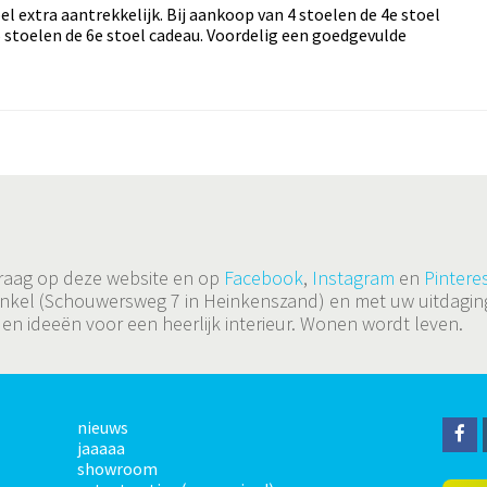
el extra aantrekkelijk. Bij aankoop van 4 stoelen de 4e stoel
 5 stoelen de 6e stoel cadeau. Voordelig een goedgevulde
 graag op deze website en op
Facebook
,
Instagram
en
Pinteres
de winkel (Schouwersweg 7 in Heinkenszand) en met uw uitda
 en ideeën voor een heerlijk interieur. Wonen wordt leven.
nieuws
F
jaaaaa
a
showroom