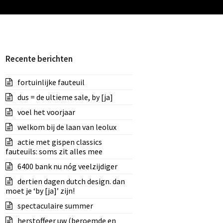
Recente berichten
fortuinlijke fauteuil
dus = de ultieme sale, by [ja]
voel het voorjaar
welkom bij de laan van leolux
actie met gispen classics
fauteuils: soms zit alles mee
6400 bank nu nóg veelzijdiger
dertien dagen dutch design. dan
moet je ‘by [ja]’ zijn!
spectaculaire summer
herstoffeer uw (beroemde en