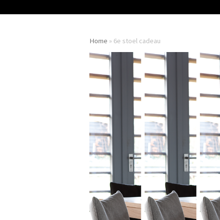
Home
»
6e stoel cadeau