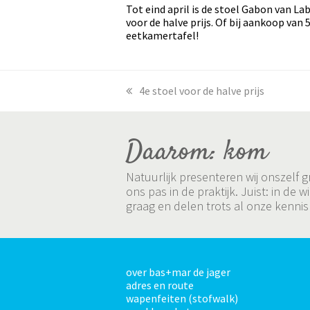
Tot eind april is de stoel Gabon van Lab
voor de halve prijs. Of bij aankoop van
eetkamertafel!
previous
4e stoel voor de halve prijs
post:
Daarom: kom
Natuurlijk presenteren wij onszelf
ons pas in de praktijk. Juist: in 
graag en delen trots al onze kennis
over bas+mar de jager
adres en route
wapenfeiten (stofwalk)