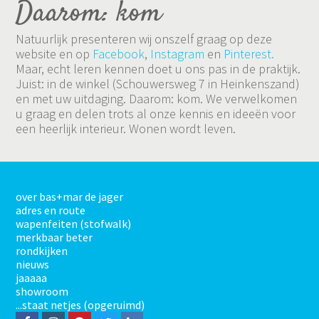
Daarom: kom
Natuurlijk presenteren wij onszelf graag op deze
website en op
Facebook
,
Instagram
en
Pinterest.
Maar, echt leren kennen doet u ons pas in de praktijk.
Juist: in de winkel (Schouwersweg 7 in Heinkenszand)
en met uw uitdaging. Daarom: kom. We verwelkomen
u graag en delen trots al onze kennis en ideeën voor
een heerlijk interieur. Wonen wordt leven.
over bas+mar de jager
adres en route
wapenfeiten (stofwalk)
merkbaar beter
rondkijken
nieuws
jaaaaa
showroom
...staat netjes (opgeruimd)