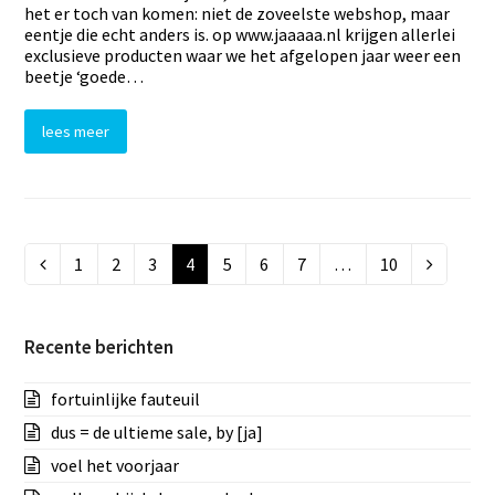
het er toch van komen: niet de zoveelste webshop, maar
eentje die echt anders is. op www.jaaaaa.nl krijgen allerlei
exclusieve producten waar we het afgelopen jaar weer een
beetje ‘goede…
lees meer
Page
1
Page
2
Page
3
Page
4
Page
5
Page
6
Page
7
…
Page
10
Vorige
Volgend
Recente berichten
fortuinlijke fauteuil
dus = de ultieme sale, by [ja]
voel het voorjaar