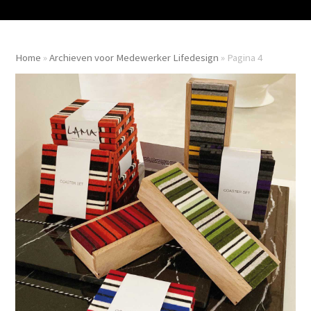
Home
»
Archieven voor Medewerker Lifedesign
»
Pagina 4