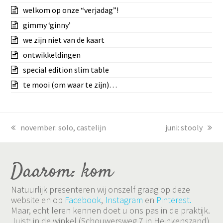
welkom op onze “verjadag”!
gimmy ‘ginny’
we zijn niet van de kaart
ontwikkeldingen
special edition slim table
te mooi (om waar te zijn)…
previous
november: solo, castelijn
next
juni: stooly
post:
post:
Daarom: kom
Natuurlijk presenteren wij onszelf graag op deze
website en op
Facebook
,
Instagram
en
Pinterest.
Maar, echt leren kennen doet u ons pas in de praktijk.
Juist: in de winkel (Schouwersweg 7 in Heinkenszand)