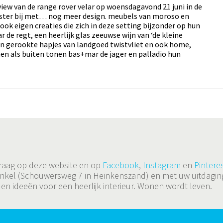
view van de range rover velar op woensdagavond 21 juni in de
ister bij met… nog meer design. meubels van moroso en
 ook eigen creaties die zich in deze setting bijzonder op hun
e regt, een heerlijk glas zeeuwse wijn van ‘de kleine
 en gerookte hapjes van landgoed twistvliet en ook home,
nnen als buiten tonen bas+mar de jager en palladio hun
 graag op deze website en op
Facebook
,
Instagram
en
Pinteres
de winkel (Schouwersweg 7 in Heinkenszand) en met uw uitda
 en ideeën voor een heerlijk interieur. Wonen wordt leven.