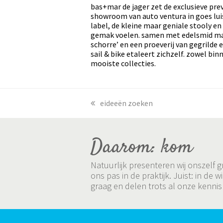
bas+mar de jager zet de exclusieve pre
showroom van auto ventura in goes lu
label, de kleine maar geniale stooly en
gemak voelen. samen met edelsmid mar d
schorre’ en een proeverij van gegrilde
sail & bike etaleert zichzelf. zowel bi
mooiste collecties.
previous
eideeën zoeken
post:
Daarom: kom
Natuurlijk presenteren wij onszelf
ons pas in de praktijk. Juist: in 
graag en delen trots al onze kennis