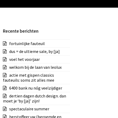
Recente berichten
fortuinlijke fauteuil
dus = de ultieme sale, by [ja]
voel het voorjaar
welkom bij de laan van leolux
actie met gispen classics
fauteuils: soms zit alles mee
6400 bank nu nóg veelzijdiger
dertien dagen dutch design. dan
moet je ‘by [ja]’ zijn!
spectaculaire summer
herstoffeer uw (beroemde en