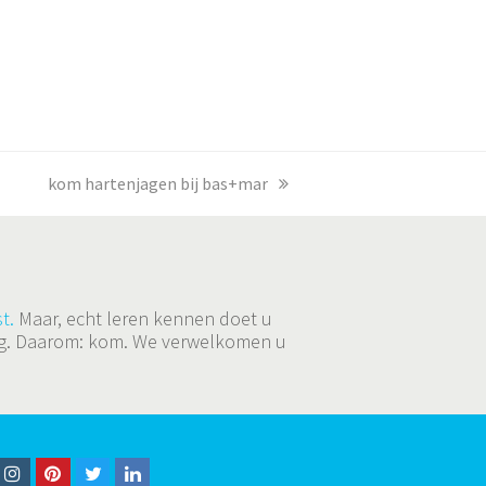
next
kom hartenjagen bij bas+mar
post:
t.
Maar, echt leren kennen doet u
ging. Daarom: kom. We verwelkomen u
I
P
T
L