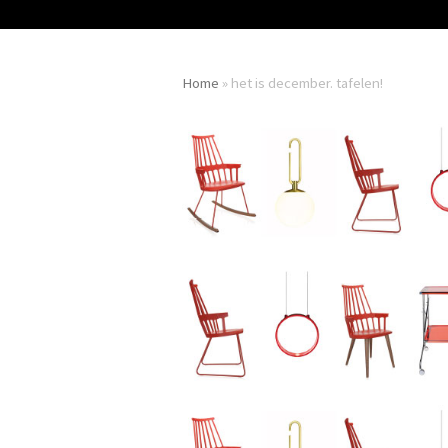
Home
»
het is december. tafelen!