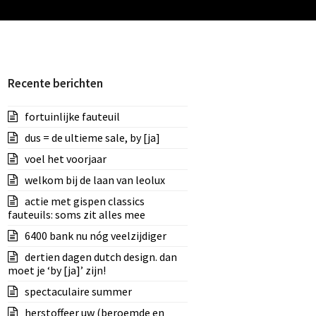
Recente berichten
fortuinlijke fauteuil
dus = de ultieme sale, by [ja]
voel het voorjaar
welkom bij de laan van leolux
actie met gispen classics
fauteuils: soms zit alles mee
6400 bank nu nóg veelzijdiger
dertien dagen dutch design. dan
moet je ‘by [ja]’ zijn!
spectaculaire summer
herstoffeer uw (beroemde en