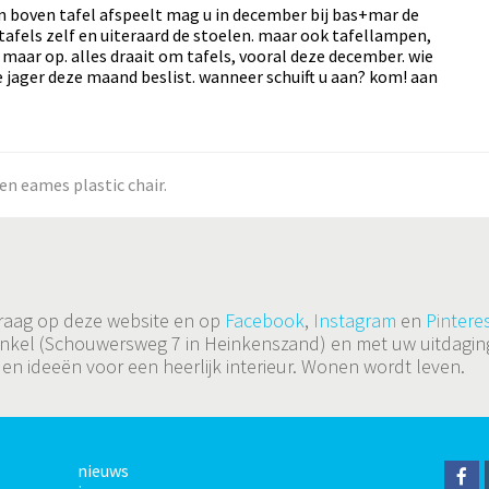
 en boven tafel afspeelt mag u in december bij bas+mar de
tafels zelf en uiteraard de stoelen. maar ook tafellampen,
maar op. alles draait om tafels, vooral deze december. wie
 jager deze maand beslist. wanneer schuift u aan? kom! aan
n eames plastic chair.
 graag op deze website en op
Facebook
,
Instagram
en
Pinteres
de winkel (Schouwersweg 7 in Heinkenszand) en met uw uitda
 en ideeën voor een heerlijk interieur. Wonen wordt leven.
nieuws
F