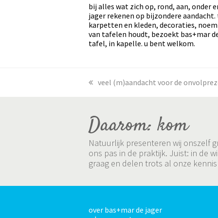
bij alles wat zich op, rond, aan, onder
jager rekenen op bijzondere aandacht. 
karpetten en kleden, decoraties, noem 
van tafelen houdt, bezoekt bas+mar de
tafel, in kapelle. u bent welkom.
previous
veel (m)aandacht voor de onvolpreze
post:
Daarom: kom
Natuurlijk presenteren wij onszelf
ons pas in de praktijk. Juist: in 
graag en delen trots al onze kennis
over bas+mar de jager