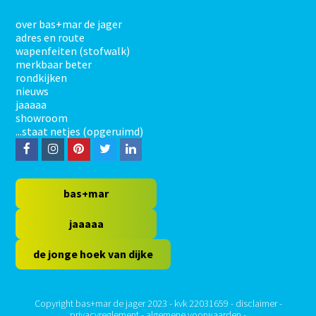
over bas+mar de jager
adres en route
wapenfeiten (stofwalk)
merkbaar beter
rondkijken
nieuws
jaaaaa
showroom
...staat netjes (opgeruimd)
F
I
P
T
L
a
n
i
w
i
c
s
n
i
n
bas+mar
e
t
t
t
k
jaaaaa
b
a
e
t
e
de jonge hoek van dijke
o
g
r
e
d
o
r
e
r
I
k
a
s
n
Copyright bas+mar de jager 2023 - kvk 22031659 -
disclaimer
-
privacyreglement
-
algemene voorwaarden
-