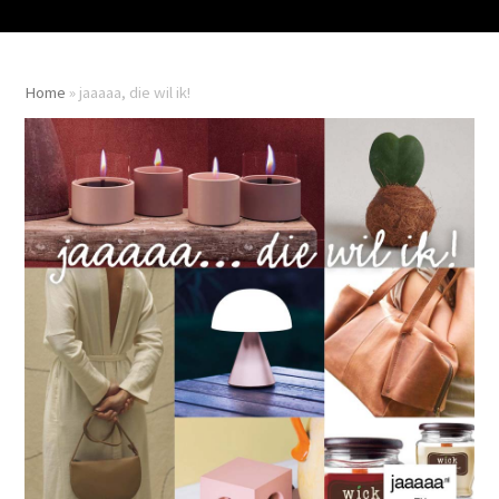
Home
»
jaaaaa, die wil ik!