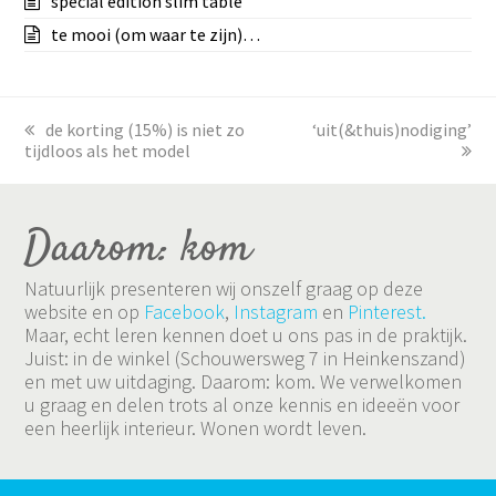
special edition slim table
te mooi (om waar te zijn)…
previous
de korting (15%) is niet zo
next
‘uit(&thuis)nodiging’
tijdloos als het model
post:
post:
Daarom: kom
Natuurlijk presenteren wij onszelf graag op deze
website en op
Facebook
,
Instagram
en
Pinterest.
Maar, echt leren kennen doet u ons pas in de praktijk.
Juist: in de winkel (Schouwersweg 7 in Heinkenszand)
en met uw uitdaging. Daarom: kom. We verwelkomen
u graag en delen trots al onze kennis en ideeën voor
een heerlijk interieur. Wonen wordt leven.