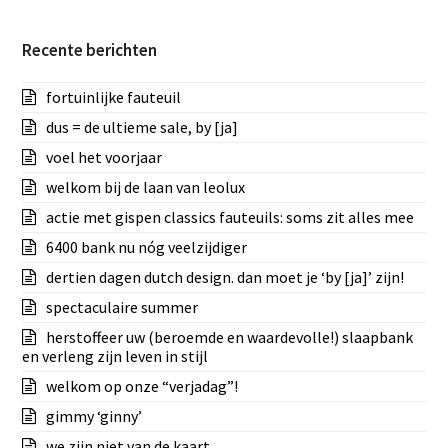
Recente berichten
fortuinlijke fauteuil
dus = de ultieme sale, by [ja]
voel het voorjaar
welkom bij de laan van leolux
actie met gispen classics fauteuils: soms zit alles mee
6400 bank nu nóg veelzijdiger
dertien dagen dutch design. dan moet je ‘by [ja]’ zijn!
spectaculaire summer
herstoffeer uw (beroemde en waardevolle!) slaapbank
en verleng zijn leven in stijl
welkom op onze “verjadag”!
gimmy ‘ginny’
we zijn niet van de kaart