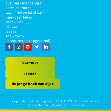
over bas+mar de jager
adres en route
wapenfeiten (stofwalk)
merkbaar beter
rondkijken
nieuws
jaaaaa
showroom
...staat netjes (opgeruimd)
F
I
P
T
L
a
n
i
w
i
c
s
n
i
n
bas+mar
e
t
t
t
k
jaaaaa
b
a
e
t
e
de jonge hoek van dijke
o
g
r
e
d
o
r
e
r
I
k
a
s
n
Copyright bas+mar de jager 2023 - kvk 22031659 -
disclaimer
-
privacyreglement
-
algemene voorwaarden
-
m
t