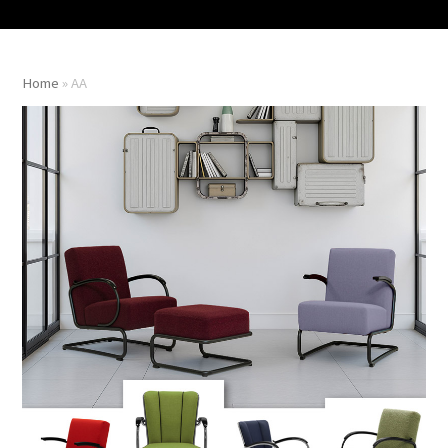
Home
»
AA