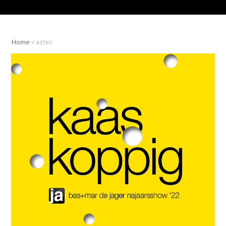
Home
»
aztec