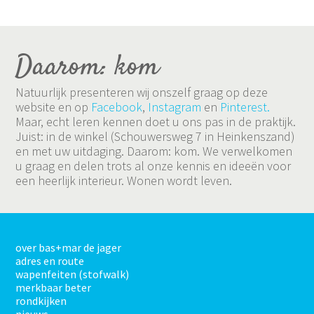
Daarom: kom
Natuurlijk presenteren wij onszelf graag op deze
website en op
Facebook
,
Instagram
en
Pinterest.
Maar, echt leren kennen doet u ons pas in de praktijk.
Juist: in de winkel (Schouwersweg 7 in Heinkenszand)
en met uw uitdaging. Daarom: kom. We verwelkomen
u graag en delen trots al onze kennis en ideeën voor
een heerlijk interieur. Wonen wordt leven.
over bas+mar de jager
adres en route
wapenfeiten (stofwalk)
merkbaar beter
rondkijken