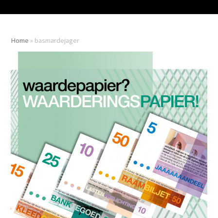
Home
»
basmardejager