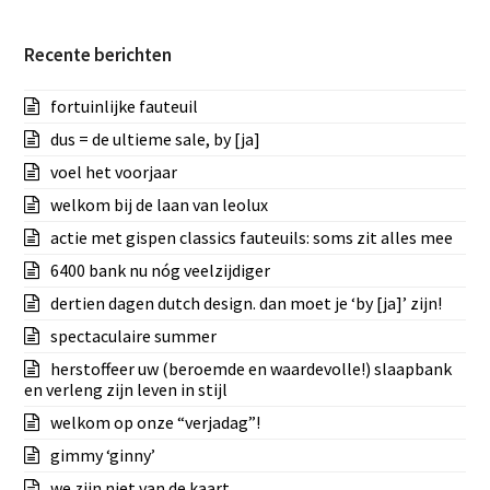
Recente berichten
fortuinlijke fauteuil
dus = de ultieme sale, by [ja]
voel het voorjaar
welkom bij de laan van leolux
actie met gispen classics fauteuils: soms zit alles mee
6400 bank nu nóg veelzijdiger
dertien dagen dutch design. dan moet je ‘by [ja]’ zijn!
spectaculaire summer
herstoffeer uw (beroemde en waardevolle!) slaapbank
en verleng zijn leven in stijl
welkom op onze “verjadag”!
gimmy ‘ginny’
we zijn niet van de kaart