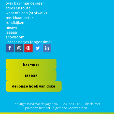
over bas+mar de jager
adres en route
wapenfeiten (stofwalk)
merkbaar beter
rondkijken
nieuws
jaaaaa
showroom
...staat netjes (opgeruimd)
F
I
P
T
L
a
n
i
w
i
c
s
n
i
n
bas+mar
e
t
t
t
k
jaaaaa
b
a
e
t
e
de jonge hoek van dijke
o
g
r
e
d
o
r
e
r
I
k
a
s
n
Copyright bas+mar de jager 2023 - kvk 22031659 -
disclaimer
-
privacyreglement
-
algemene voorwaarden
-
m
t