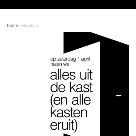
Home
»
b&b italia