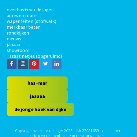
over bas+mar de jager
adres en route
wapenfeiten (stofwalk)
merkbaar beter
rondkijken
nieuws
jaaaaa
showroom
...staat netjes (opgeruimd)
F
I
P
T
L
a
n
i
w
i
c
s
n
i
n
bas+mar
e
t
t
t
k
jaaaaa
b
a
e
t
e
de jonge hoek van dijke
o
g
r
e
d
o
r
e
r
I
k
a
s
n
Copyright bas+mar de jager 2023 - kvk 22031659 -
disclaimer
-
privacyreglement
-
algemene voorwaarden
-