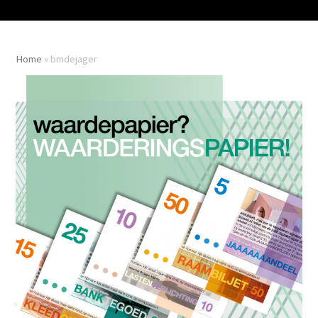
Home
»
bmdejager