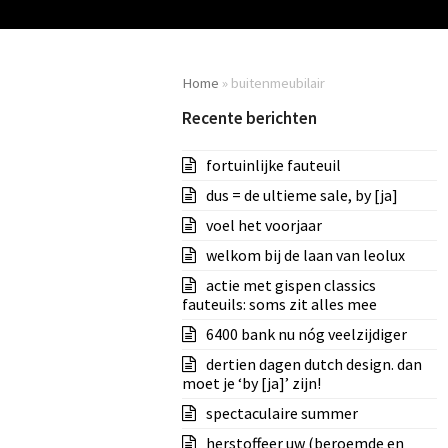
Home
»
buitenmeubilair
Recente berichten
fortuinlijke fauteuil
dus = de ultieme sale, by [ja]
voel het voorjaar
welkom bij de laan van leolux
actie met gispen classics
fauteuils: soms zit alles mee
6400 bank nu nóg veelzijdiger
dertien dagen dutch design. dan
moet je ‘by [ja]’ zijn!
spectaculaire summer
herstoffeer uw (beroemde en