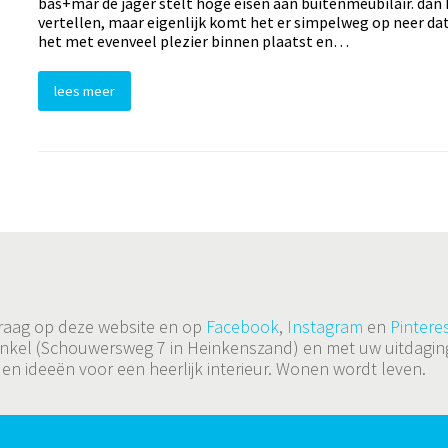
bas+mar de jager stelt hoge eisen aan buitenmeubilair. dan
vertellen, maar eigenlijk komt het er simpelweg op neer dat 
het met evenveel plezier binnen plaatst en…
lees meer
 graag op deze website en op
Facebook
,
Instagram
en
Pinteres
de winkel (Schouwersweg 7 in Heinkenszand) en met uw uitda
 en ideeën voor een heerlijk interieur. Wonen wordt leven.