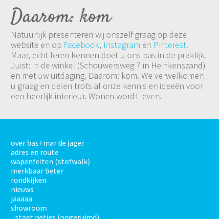
Daarom: kom
Natuurlijk presenteren wij onszelf graag op deze
website en op
Facebook
,
Instagram
en
Pinterest.
Maar, echt leren kennen doet u ons pas in de praktijk.
Juist: in de winkel (Schouwersweg 7 in Heinkenszand)
en met uw uitdaging. Daarom: kom. We verwelkomen
u graag en delen trots al onze kennis en ideeën voor
een heerlijk interieur. Wonen wordt leven.
over bas+mar de jager
adres en route
wapenfeiten (stofwalk)
merkbaar beter
rondkijken
nieuws
jaaaaa
showroom
...staat netjes (opgeruimd)