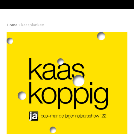
Home
»
kaasplanken