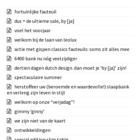
fortuinlijke fauteuil
dus = de ultieme sale, by [ja]
voel het voorjaar
welkom bij de laan van leolux
actie met gispen classics fauteuils: soms zit alles mee
6400 bank nu nóg veelzijdiger
dertien dagen dutch design. dan moet je ‘by [ja]’ zijn!
spectaculaire summer
herstoffeer uw (beroemde en waardevolle!) slaapbank
en verleng zijn leven in stijl
welkom op onze “verjadag”!
gimmy ‘ginny’
we zijn niet van de kaart
ontwikkeldingen
special edition slim table