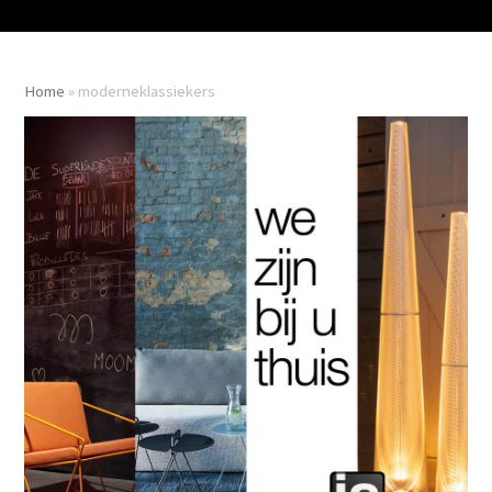
Home
»
moderneklassiekers