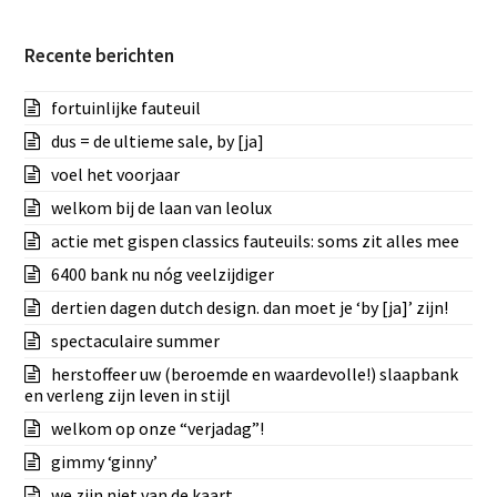
Recente berichten
fortuinlijke fauteuil
dus = de ultieme sale, by [ja]
voel het voorjaar
welkom bij de laan van leolux
actie met gispen classics fauteuils: soms zit alles mee
6400 bank nu nóg veelzijdiger
dertien dagen dutch design. dan moet je ‘by [ja]’ zijn!
spectaculaire summer
herstoffeer uw (beroemde en waardevolle!) slaapbank
en verleng zijn leven in stijl
welkom op onze “verjadag”!
gimmy ‘ginny’
we zijn niet van de kaart