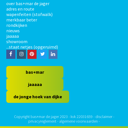
over bas+mar de jager
adres en route
wapenfeiten (stofwalk)
merkbaar beter
rondkijken
nieuws
jaaaaa
showroom
...staat netjes (opgeruimd)
F
I
P
T
L
a
n
i
w
i
c
s
n
i
n
bas+mar
e
t
t
t
k
jaaaaa
b
a
e
t
e
de jonge hoek van dijke
o
g
r
e
d
o
r
e
r
I
k
a
s
n
Copyright bas+mar de jager 2023 - kvk 22031659 -
disclaimer
-
privacyreglement
-
algemene voorwaarden
-
m
t