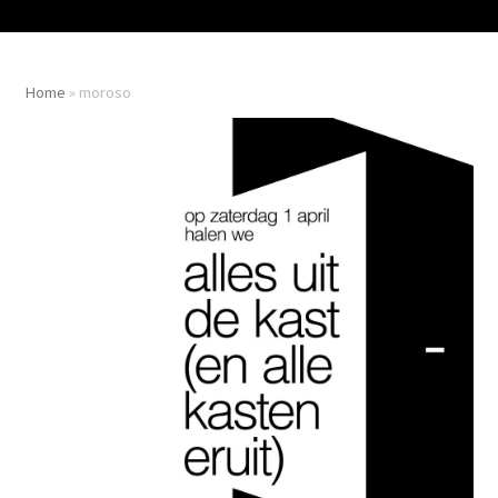
Home
»
moroso