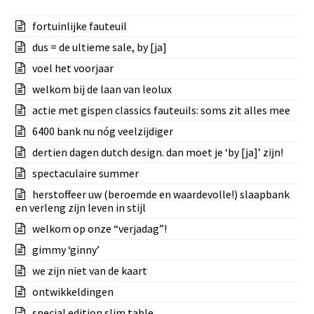
fortuinlijke fauteuil
dus = de ultieme sale, by [ja]
voel het voorjaar
welkom bij de laan van leolux
actie met gispen classics fauteuils: soms zit alles mee
6400 bank nu nóg veelzijdiger
dertien dagen dutch design. dan moet je ‘by [ja]’ zijn!
spectaculaire summer
herstoffeer uw (beroemde en waardevolle!) slaapbank
en verleng zijn leven in stijl
welkom op onze “verjadag”!
gimmy ‘ginny’
we zijn niet van de kaart
ontwikkeldingen
special edition slim table