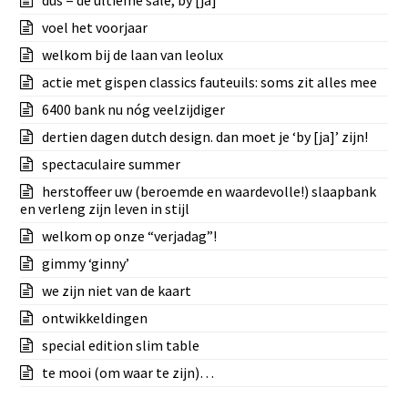
dus = de ultieme sale, by [ja]
voel het voorjaar
welkom bij de laan van leolux
actie met gispen classics fauteuils: soms zit alles mee
6400 bank nu nóg veelzijdiger
dertien dagen dutch design. dan moet je ‘by [ja]’ zijn!
spectaculaire summer
herstoffeer uw (beroemde en waardevolle!) slaapbank
en verleng zijn leven in stijl
welkom op onze “verjadag”!
gimmy ‘ginny’
we zijn niet van de kaart
ontwikkeldingen
special edition slim table
te mooi (om waar te zijn)…