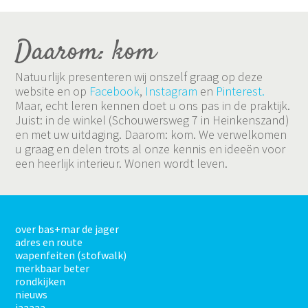
Daarom: kom
Natuurlijk presenteren wij onszelf graag op deze
website en op
Facebook
,
Instagram
en
Pinterest.
Maar, echt leren kennen doet u ons pas in de praktijk.
Juist: in de winkel (Schouwersweg 7 in Heinkenszand)
en met uw uitdaging. Daarom: kom. We verwelkomen
u graag en delen trots al onze kennis en ideeën voor
een heerlijk interieur. Wonen wordt leven.
over bas+mar de jager
adres en route
wapenfeiten (stofwalk)
merkbaar beter
rondkijken
nieuws
jaaaaa