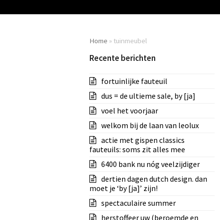
Home
»
tuinmeubel
Recente berichten
fortuinlijke fauteuil
dus = de ultieme sale, by [ja]
voel het voorjaar
welkom bij de laan van leolux
actie met gispen classics
fauteuils: soms zit alles mee
6400 bank nu nóg veelzijdiger
dertien dagen dutch design. dan
moet je ‘by [ja]’ zijn!
spectaculaire summer
herstoffeer uw (beroemde en