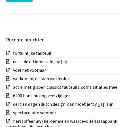
Recente berichten
fortuinlijke fauteuil
dus = de ultieme sale, by [ja]
voel het voorjaar
welkom bij de laan van leolux
actie met gispen classics fauteuils: soms zit alles mee
6400 bank nu nóg veelzijdiger
dertien dagen dutch design. dan moet je ‘by [ja]’ zijn!
spectaculaire summer
herstoffeer uw (beroemde en waardevolle!) slaapbank
en verleng zijn leven in stijl