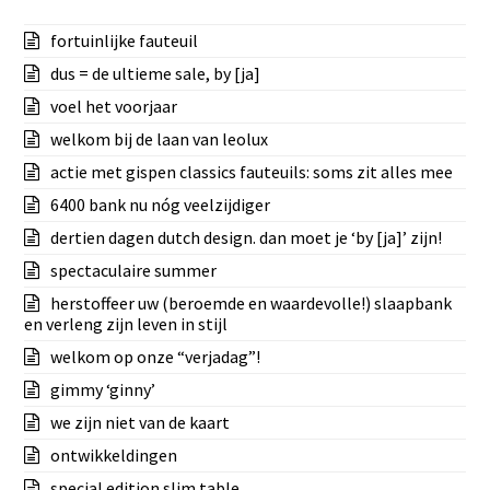
fortuinlijke fauteuil
dus = de ultieme sale, by [ja]
voel het voorjaar
welkom bij de laan van leolux
actie met gispen classics fauteuils: soms zit alles mee
6400 bank nu nóg veelzijdiger
dertien dagen dutch design. dan moet je ‘by [ja]’ zijn!
spectaculaire summer
herstoffeer uw (beroemde en waardevolle!) slaapbank
en verleng zijn leven in stijl
welkom op onze “verjadag”!
gimmy ‘ginny’
we zijn niet van de kaart
ontwikkeldingen
special edition slim table