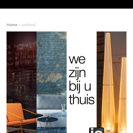
Home
»
zeeland