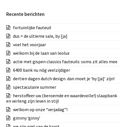
Recente berichten
fortuinlijke fauteuil
dus = de ultieme sale, by [ja]
voel het voorjaar
welkom bij de laan van leolux
actie met gispen classics fauteuils: soms zit alles mee
6400 bank nu nóg veelzijdiger
dertien dagen dutch design. dan moet je ‘by [ja]’ zijn!
spectaculaire summer
herstoffeer uw (beroemde en waardevolle!) slaapbank
en verleng zijn leven in stijl
welkom op onze “verjadag”!
gimmy ‘ginny’
we zijn niet van de kaart