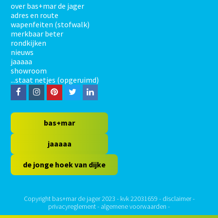
over bas+mar de jager
adres en route
wapenfeiten (stofwalk)
merkbaar beter
rondkijken
nieuws
jaaaaa
showroom
...staat netjes (opgeruimd)
F
I
P
T
L
a
n
i
w
i
c
s
n
i
n
bas+mar
e
t
t
t
k
jaaaaa
b
a
e
t
e
de jonge hoek van dijke
o
g
r
e
d
o
r
e
r
I
k
a
s
n
Copyright bas+mar de jager 2023 - kvk 22031659 -
disclaimer
-
privacyreglement
-
algemene voorwaarden
-
m
t