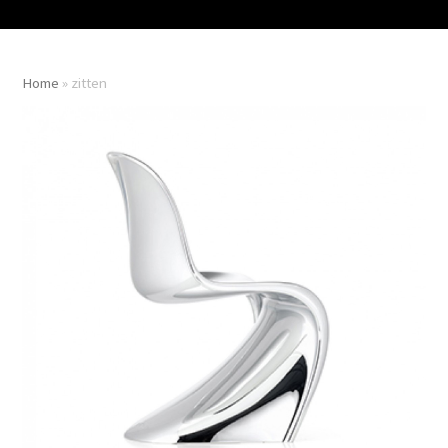
Home
»
zitten