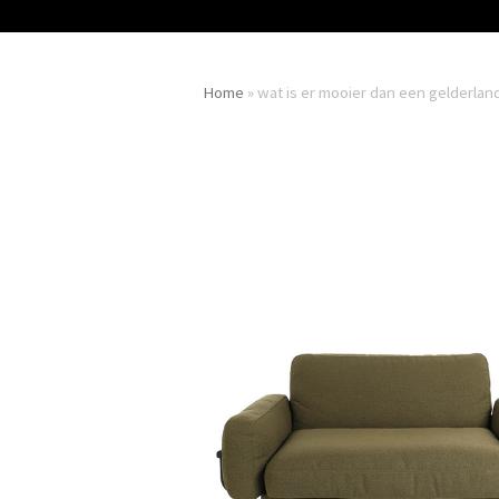
Home
»
wat is er mooier dan een gelderland