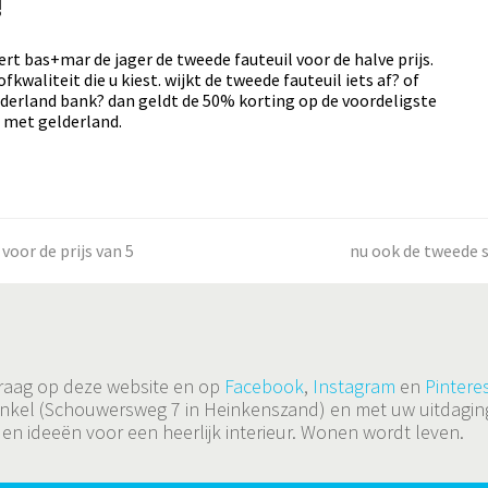
!
evert bas+mar de jager de tweede fauteuil voor de halve prijs.
waliteit die u kiest. wijkt de tweede fauteuil iets af? of
gelderland bank? dan geldt de 50% korting op de voordeligste
n met gelderland.
oor de prijs van 5
next
nu ook de tweede s
post:
 graag op deze website en op
Facebook
,
Instagram
en
Pinteres
de winkel (Schouwersweg 7 in Heinkenszand) en met uw uitda
 en ideeën voor een heerlijk interieur. Wonen wordt leven.