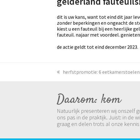
gelderland fauteuils
dit is uw kans, want tot eind dit jaar l
zonder beperkingen en ongeacht de stofk
kiest u een fauteuil bij een heerlijke 
fauteuil. najaar met voordeel. geniete
de actie geldt tot eind december 2023.
previous
herfstpromotie: 6 eetkamerstoelen v
post:
Daarom: kom
Natuurlijk presenteren wij onszelf
ons pas in de praktijk. Juist: in 
graag en delen trots al onze kennis