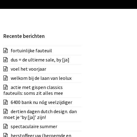
Recente berichten
fortuinlijke fauteuil
dus = de ultieme sale, by [ja]
voel het voorjaar
welkom bij de laan van leolux
actie met gispen classics
fauteuils: soms zit alles mee
6400 bank nu nóg veelzijdiger
dertien dagen dutch design. dan
moet je ‘by [ja]’ zijn!
spectaculaire summer
herstoffeer uw (beroemde en