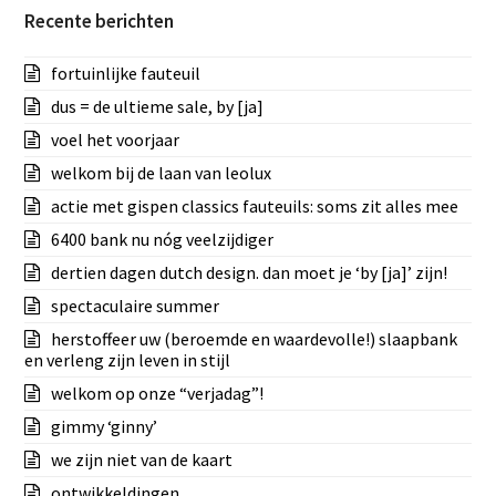
Recente berichten
fortuinlijke fauteuil
dus = de ultieme sale, by [ja]
voel het voorjaar
welkom bij de laan van leolux
actie met gispen classics fauteuils: soms zit alles mee
6400 bank nu nóg veelzijdiger
dertien dagen dutch design. dan moet je ‘by [ja]’ zijn!
spectaculaire summer
herstoffeer uw (beroemde en waardevolle!) slaapbank
en verleng zijn leven in stijl
welkom op onze “verjadag”!
gimmy ‘ginny’
we zijn niet van de kaart
ontwikkeldingen