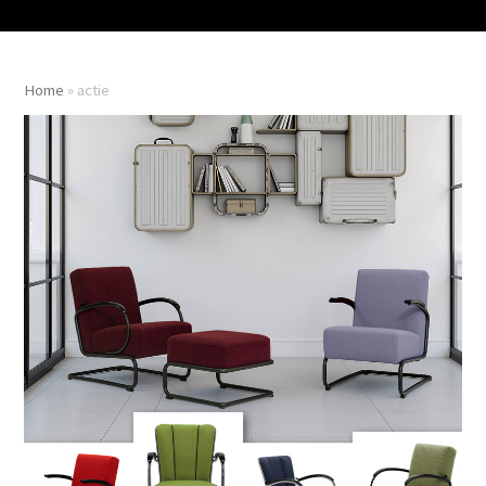
Home
»
actie